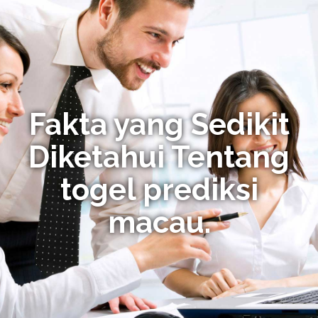
Fakta yang Sedikit
Diketahui Tentang
togel prediksi
macau.